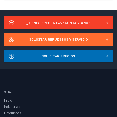
¿TIENES PREGUNTAS? CONTÁCTANOS
→
SOLICITAR REPUESTOS Y SERVICIO
→
SOLICITAR PRECIOS
→
Footer
Sitio
Inicio
Industrias
Productos