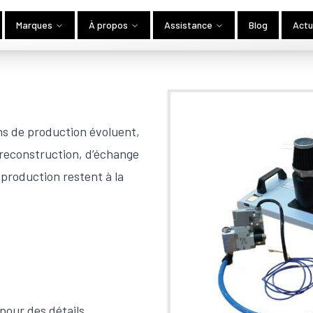
Marques
À propos
Assistance
Blog
Actu
ns de production évoluent,
reconstruction, d’échange
 production restent à la
pour des détails