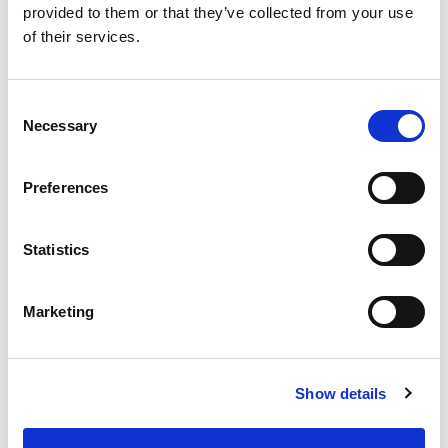
provided to them or that they’ve collected from your use
FlexMelt Series Melt Units
of their services.
Consent
Necessary
Selection
Zawory i Aplikatory Klejów Topliwych
Preferences
Statistics
Marketing
Show details