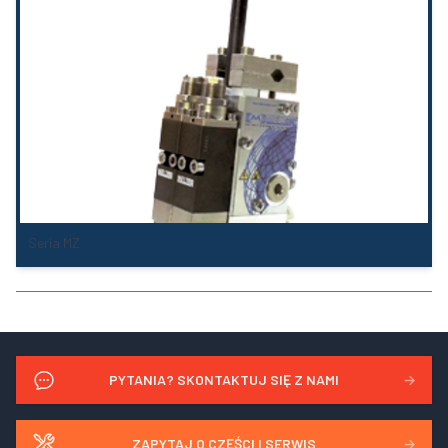
Seria MZ
PYTANIA? SKONTAKTUJ SIĘ Z NAMI
→
ZAPYTAJ O CZĘŚCI I SERWIS
→