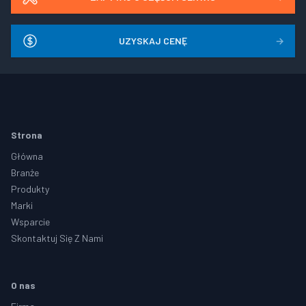
UZYSKAJ CENĘ
→
Footer
Strona
Główna
Branże
Produkty
Marki
Wsparcie
Skontaktuj Się Z Nami
O nas