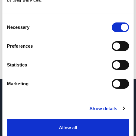
of their services.
Consent
Necessary
Selection
Preferences
Statistics
Marketing
PYTANIA? SKONTAKTUJ SIĘ Z NAMI
→
Show details
ZAPYTAJ O CZĘŚCI I SERWIS
→
Allow all
UZYSKAJ CENĘ
→