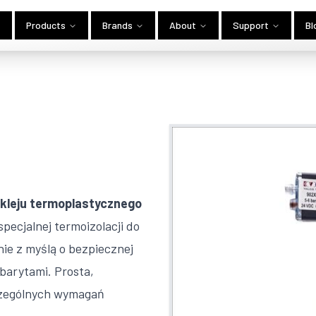
Products
Brands
About
Support
Bl
 kleju termoplastycznego
pecjalnej termoizolacji do
ie z myślą o bezpiecznej
barytami. Prosta,
czególnych wymagań