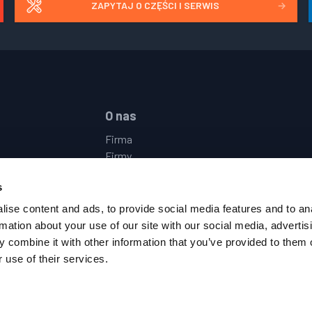
ZAPYTAJ O CZĘŚCI I SERWIS
→
O nas
Firma
Firmy
Lokalizacje
s
Wydarzenia
Kariera
ise content and ads, to provide social media features and to an
ę Z Nami
Polityka Prywatności
rmation about your use of our site with our social media, advertis
Regulamin
 combine it with other information that you’ve provided to them o
Kodeks Postępowania Dostawcy
 use of their services.