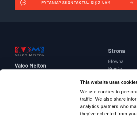
PYTANIA? SKONTAKTUJ SIĘ Z NAMI
→
Footer
Strona
Główna
Valco Melton
Branże
Produkty
+48 71 889 04 50
This website uses cookie
Marki
poland@valcomelton.com
Wsparcie
We use cookies to personal
Skontaktuj Si
traffic. We also share info
4Ul. Ptasia 1
analytics partners who may
55-095 Dlugoleka, Polska
they’ve collected from your
Follow us on facebook
Follow us on youtube
Follow us on linkedin
Follow us on twitter/X