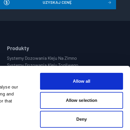
UZYSKAJ CENĘ
→
Produkty
Systemy Dozowania Kleju Na Zimno
Systemy Dozowania Kleju Topliwego
Systemy Wizyjne I Systemy Zapewnienia Jakości
Systemy Sterowania Wzorami Nanoszenia
Allow all
Centralne Dozowanie Kleju | Systemy Napełniania Kuwet
alyse our
Pistolety Do Klejenia Na Gorąco I Na Zimno
ing and
Allow selection
r that
Deny