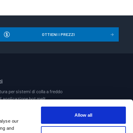
OTTIENI I PREZZI
→
i
ura per sistemi di colla a freddo
i applicazione hot melt
 Quality Assurance Systems
 del Tratto ed Elettronica
Allow all
i Incollaggio Centrale | Sistemi Di Riempimento Delle Vasche
alyse our
ld Glue Hand Guns
ing and