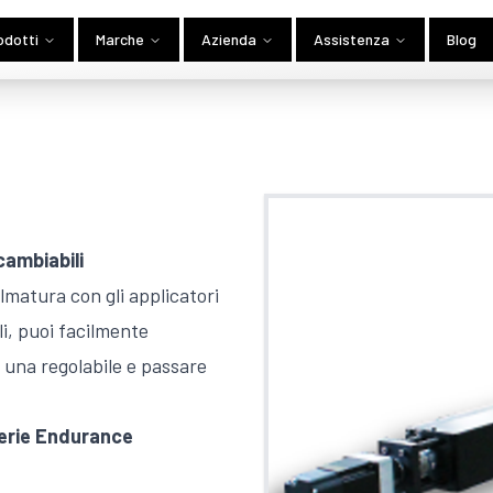
odotti
Marche
Azienda
Assistenza
Blog
cambiabili
lmatura con gli applicatori
li, puoi facilmente
 una regolabile e passare
 serie Endurance