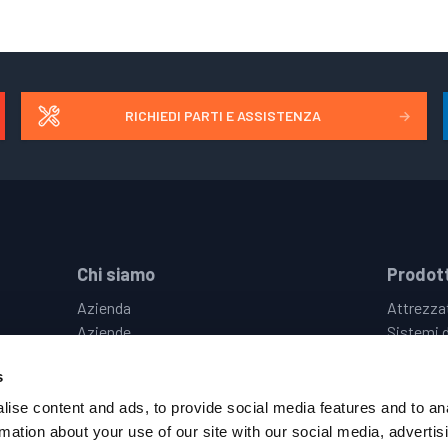
RICHIEDI PARTI E ASSISTENZA
→
Chi siamo
Prodott
Azienda
Attrezzat
Aziende
Sistemi d
Le Nostre Sedi
Vision &
s
Eventi
Controlli
Opportunità di Lavoro
Sistemi D
ise content and ads, to provide social media features and to an
Politica Sulla Privacy
Hot & Co
rmation about your use of our site with our social media, advertis