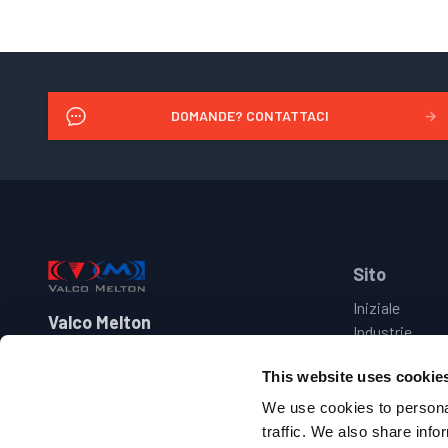
DOMANDE? CONTATTACI
→
Footer
Sito
Iniziale
Valco Melton
Industrie
Prodotti
+39 030 273 2544
This website uses cookie
Marche
italy@valcomelton.com
Assistenza
We use cookies to personal
Contattaci
traffic. We also share info
Via Benedetto Castelli 38-40-42