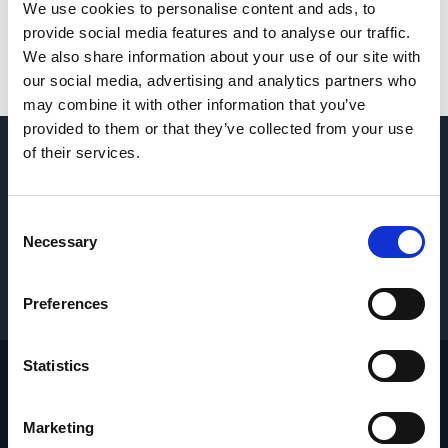
We use cookies to personalise content and ads, to
provide social media features and to analyse our traffic.
We also share information about your use of our site with
our social media, advertising and analytics partners who
may combine it with other information that you’ve
provided to them or that they’ve collected from your use
of their services.
DOMANDE? CONTATTACI
→
Consent
RICHIEDI PARTI E ASSISTENZA
→
Necessary
Selection
OTTIENI I PREZZI
→
Preferences
Statistics
Marketing
Footer
Sito