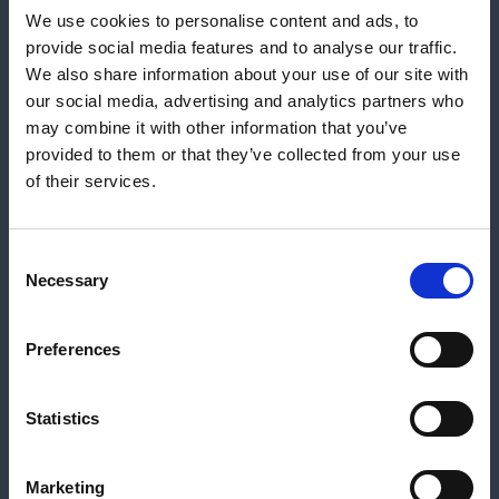
We use cookies to personalise content and ads, to
f:
+1 513-874-3612
provide social media features and to analyse our traffic.
We also share information about your use of our site with
VALCO MELTON BENELUX
our social media, advertising and analytics partners who
benelux@valcomelton.com
may combine it with other information that you’ve
t:
+31 252-673673
provided to them or that they’ve collected from your use
f:
+31 252-687735
of their services.
VALCO MELTON BRASIL
Consent
t:
+ 55 11 3071 2117
Necessary
Selection
f:
+ 55 11 3071 2117
Preferences
VALCO MELTON CANADA
canada@valcomelton.com
Statistics
t:
+1 604 998 4012
VALCO MELTON CHINA
Marketing