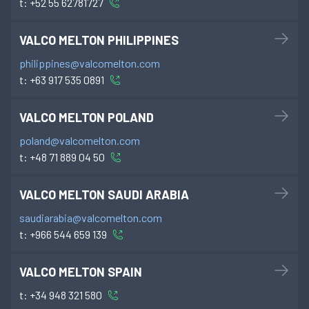
t:
+52 55 62781727
VALCO MELTON PHILIPPINES
philippines@valcomelton.com
t:
+63 917 535 0891
VALCO MELTON POLAND
poland@valcomelton.com
t:
+48 71 889 04 50
VALCO MELTON SAUDI ARABIA
saudiarabia@valcomelton.com
t:
+966 544 659 139
VALCO MELTON SPAIN
t:
+34 948 321 580