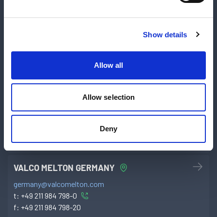
china@valcomelton.com
t:
+86 400-800-8705
Show details
VALCO MELTON COLOMBIA
colombia@valcomelton.com
Allow all
t:
+57 313 421 0926
Allow selection
VALCO MELTON FRANCE
france@valcomelton.com
Deny
t:
+33 4-7578-1373
f:
+33 4-7555-7420
VALCO MELTON GERMANY
germany@valcomelton.com
t:
+49 211 984 798-0
f:
+49 211 984 798-20