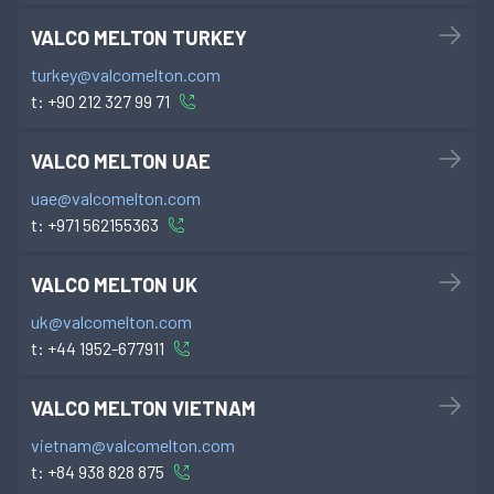
VALCO MELTON TURKEY
turkey@valcomelton.com
t:
+90 212 327 99 71
VALCO MELTON UAE
uae@valcomelton.com
t:
+971 562155363
VALCO MELTON UK
uk@valcomelton.com
t:
+44 1952-677911
VALCO MELTON VIETNAM
vietnam@valcomelton.com
t:
+84 938 828 875