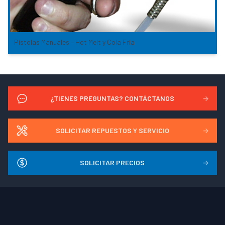
Pistolas Manuales – Hot Melt y Cola Fría
¿TIENES PREGUNTAS? CONTÁCTANOS
→
SOLICITAR REPUESTOS Y SERVICIO
→
SOLICITAR PRECIOS
→