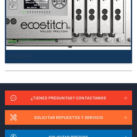
VD-2 & VD-4
¿TIENES PREGUNTAS? CONTÁCTANOS
→
SOLICITAR REPUESTOS Y SERVICIO
→
SOLICITAR PRECIOS
→