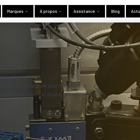
Marques
À propos
Assistance
Blog
Actu
t l'aluminium
ution de colle chaude pour l'emballage de
 le placage de chants et d'autres processus de