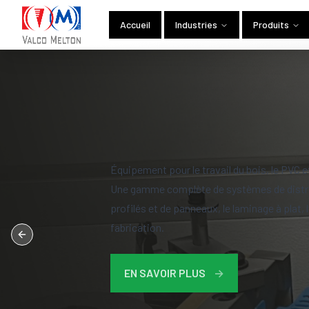
Accueil
Industries
Produits
Équipement pour le travail du bois, le PVC e
Une gamme complète de systèmes de distrib
profilés et de panneaux, le laminage à plat,
fabrication.
Previous slide
EN SAVOIR PLUS
→