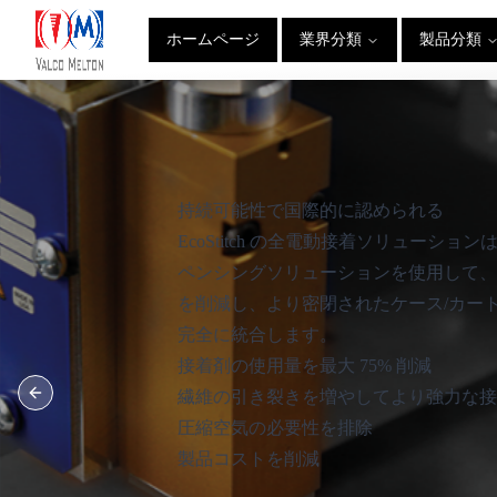
ホームページ
業界分類
製品分類
持続可能性で国際的に認められる
EcoStitch の全電動接着ソリューシ
ペンシングソリューションを使用して、O
を削減し、より密閉されたケース/カー
完全に統合します。
接着剤の使用量を最大 75% 削減
繊維の引き裂きを増やしてより強力な接
Previous slide
圧縮空気の必要性を排除
製品コストを削減