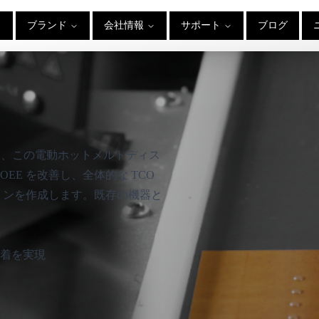
ブランド
会社情報
サポート
ブログ
ョンは、この電動ホットメルトディス
EE を改善し、全体的な TCO
トンを作成します。既存の機器と
着を実現