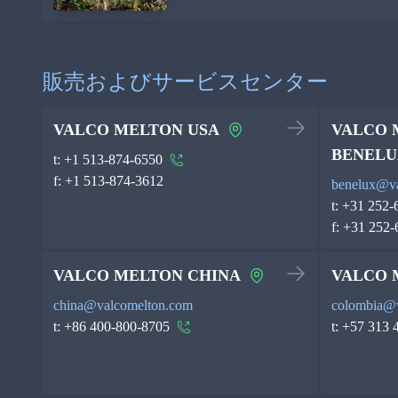
販売およびサービスセンター
VALCO MELTON USA
VALCO 
BENELU
t:
+1 513-874-6550
f:
+1 513-874-3612
benelux@v
t:
+31 252-
f:
+31 252-
VALCO MELTON CHINA
VALCO 
china@valcomelton.com
colombia@
t:
+86 400-800-8705
t:
+57 313 