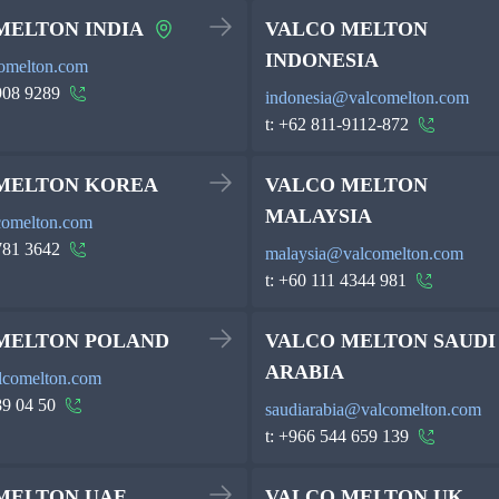
MELTON INDIA
VALCO MELTON
INDONESIA
omelton.com
908 9289
indonesia@valcomelton.com
t:
+62 811-9112-872
MELTON KOREA
VALCO MELTON
MALAYSIA
comelton.com
781 3642
malaysia@valcomelton.com
t:
+60 111 4344 981
MELTON POLAND
VALCO MELTON SAUDI
ARABIA
lcomelton.com
89 04 50
saudiarabia@valcomelton.com
t:
+966 544 659 139
MELTON UAE
VALCO MELTON UK