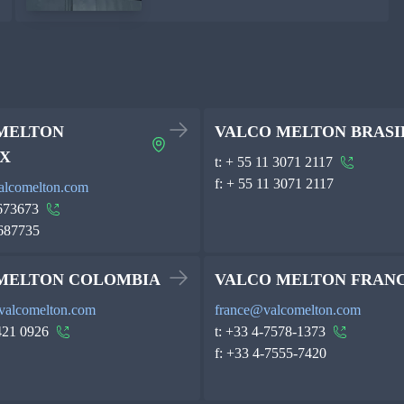
MELTON
VALCO MELTON BRASI
X
t:
+ 55 11 3071 2117
f:
+ 55 11 3071 2117
alcomelton.com
673673
687735
MELTON COLOMBIA
VALCO MELTON FRAN
valcomelton.com
france@valcomelton.com
421 0926
t:
+33 4-7578-1373
f:
+33 4-7555-7420