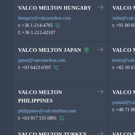
VALCO MELTON HUNGARY
VALCO 
hungary@valcomelton.com
india@valc
t:
+36 1-214-4705
t:
+91 80 6
f:
+36 1-212-42107
VALCO MELTON JAPAN
VALCO 
japan@valcomelton.com
korea@val
t:
+03 6423-0397
t:
+82 10 6
VALCO MELTON
VALCO 
PHILIPPINES
poland@va
t:
+48 71 8
philippines@valcomelton.com
t:
+63 917 535 0891
VALCO MELTON TURKEY
VALCO 