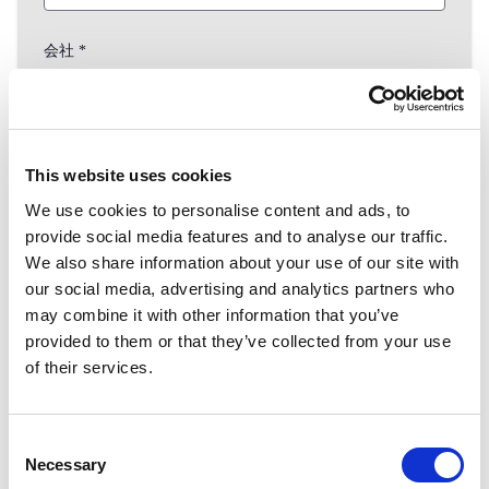
会社 *
住所
This website uses cookies
We use cookies to personalise content and ads, to
provide social media features and to analyse our traffic.
住所 2
We also share information about your use of our site with
our social media, advertising and analytics partners who
may combine it with other information that you’ve
provided to them or that they’ve collected from your use
市 *
of their services.
Consent
郵便番号 *
Necessary
Selection