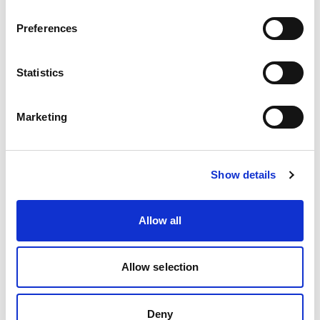
Preferences
州/県
Statistics
Marketing
国を選択
Show details
興味
Allow all
市場
Allow selection
Deny
タイムライン