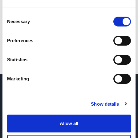
Consent
Necessary
Selection
Preferences
Statistics
Marketing
¿TIENES PREGUNTAS? CONTÁCTANOS
→
Show details
SOLICITAR REPUESTOS Y SERVICIO
→
Allow all
SOLICITAR PRECIOS
→