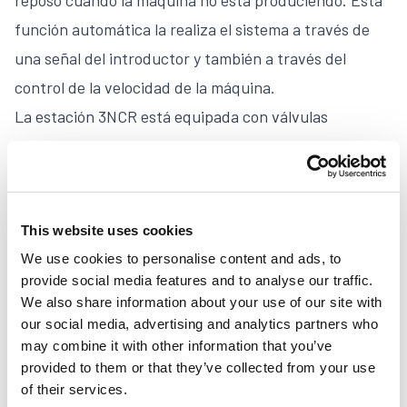
reposo cuando la máquina no está produciendo. Esta
función automática la realiza el sistema a través de
una señal del introductor y también a través del
control de la velocidad de la máquina.
La estación 3NCR está equipada con válvulas
eléctricas de la serie 524. Su aguja y asiento de
cerámica garantizan una mayor vida útil. Las válvulas
de la estación pueden iniciar su funcionamiento de
This website uses cookies
forma gradual para adaptarse al ángulo de la pestaña.
We use cookies to personalise content and ads, to
provide social media features and to analyse our traffic.
3NCR Tri-Valve Non-Contact Gluing Station
We also share information about your use of our site with
our social media, advertising and analytics partners who
may combine it with other information that you’ve
provided to them or that they’ve collected from your use
of their services.