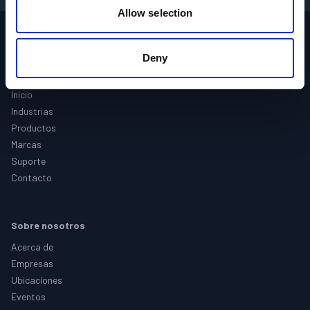
Allow selection
Deny
Footer
Sitio
Inicio
Industrias
Productos
Marcas
Suporte
Contacto
Sobre nosotros
Acerca de
Empresas
Ubicaciones
Eventos