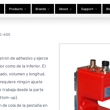
Products
Brands
About
Support
Bl
GS-40S
atrón de adhesivo y ejerce
or como de la inferior. El
cado, volumen y longitud.
 requiere ningún ajuste
e trabaja desde la parte
ottom-up).
n de cola de la pestaña en