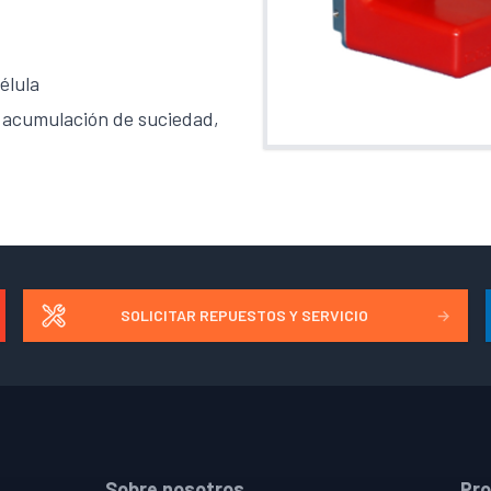
élula
r acumulación de suciedad,
SOLICITAR REPUESTOS Y SERVICIO
→
Sobre nosotros
Pr