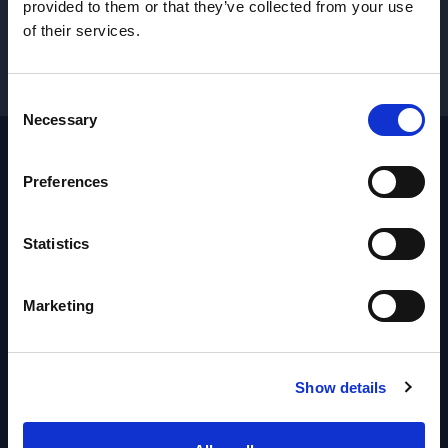
SOLICITAR REPUESTOS Y SERVICIO
→
provided to them or that they’ve collected from your use
of their services.
SOLICITAR PRECIOS
→
Consent
Necessary
Selection
Preferences
Footer
Sitio
Inicio
Statistics
Industrias
Productos
Marketing
Marcas
Suporte
Contacto
Show details
Sobre nosotros