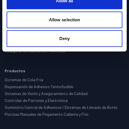
Allow all
Acerca de
Empresas
Ubicaciones
Allow selection
Eventos
Empleo
Política de Privacidad
Deny
Términos y Condiciones
Código de Conducta del Proveedor
Productos
Sistemas de Cola Fría
Dispensación de Adhesivo Termofusible
Sistemas de Visión y Aseguramiento de Calidad
Controles de Patrones y Electrónica
Suministro Central de Adhesivos | Sistemas de Llenado de Botes
Pistolas Manuales de Pegamento Caliente y Frío