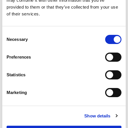
may combine it with other information that you’ve
provided to them or that they’ve collected from your use
Unités de Fusion de la Série FlexMelt
of their services.
Consent
Necessary
Selection
Valves et applicateurs de colle chaude
Preferences
Statistics
Marketing
Show details