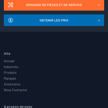
DEMANDE DE PIÈCES ET DE SERVICE
→
OBTENIR LES PRIX
→
Footer
Site
Accueil
Industries
Produits
Marques
Assistance
Nous Contacter
À propos de nous