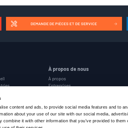
DEMANDE DE PIÈCES ET DE SERVICE
→
À propos de nous
eil
À propos
stries
Entreprises
uits
Locations
s
ues
Events
stance
Emploi
ise content and ads, to provide social media features and to an
 Contacter
Privacy Policy
rmation about your use of our site with our social media, advertis
Terms & Conditions
 combine it with other information that you’ve provided to them o
Code de Conduite des Fournisseurs
 use of their services.