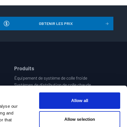
OBTENIR LES PRIX
→
Produits
Équipement de système de colle froide
Systèmes de distribution de colle chaude
Systèmes d’assurance qualité/ vision
Contrôles des Motifs et électronique
Allow all
Systèmes De Collage Central | Remplissage Des Pots
alyse our
Pistolets manuels à colle chaude ou froide
ing and
Allow selection
r that