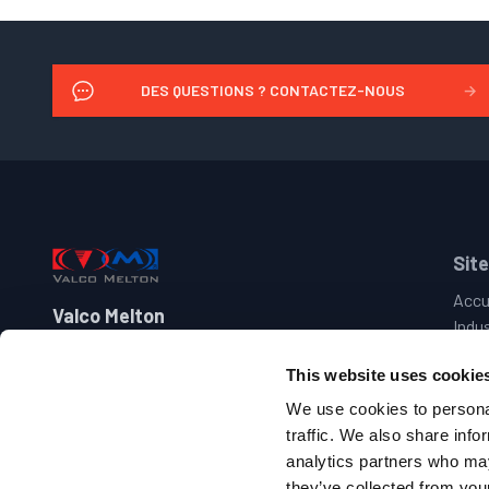
DES QUESTIONS ? CONTACTEZ-NOUS
→
Footer
Site
Accu
Valco Melton
Indu
Prod
+33 4-7578-1373
This website uses cookie
Marq
france@valcomelton.com
Assi
We use cookies to personal
Nous
traffic. We also share info
Centre Artisanal Bleu Guimet, Allée Guimet
analytics partners who may
69250 Fleurieu-sur-Saône, France
they’ve collected from your