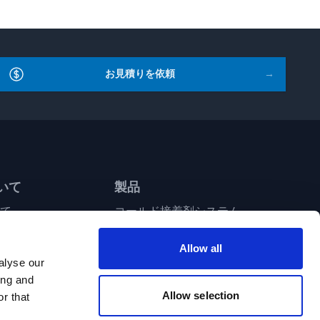
お見積りを依頼
→
いて
製品
て
コールド接着剤システム
ホットメルト調剤
ビジョン＆品質検査システム
Allow all
パターンコントロール＆電子機器
alyse our
中央接着剤供給 | 後充填システム
ing and
Allow selection
ポリシー
ホット＆コールド接着ガン
r that