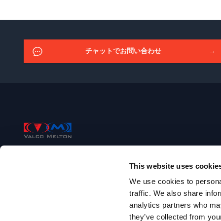
チャットでお問い合わせ
→
Footer
Valco Melton
This website uses cookie
+03 6423-0397
We use cookies to personal
japan@valcomelton.com
traffic. We also share info
analytics partners who may
4〒143-0012 東京都大田区大森東4丁目22-15 C 棟
they’ve collected from your