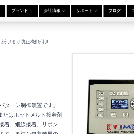
ブランド
会社情報
サポート
ブログ
ル、紙づまり防止機能付き
システムパターン制御装置です。
接着剤またはホットメルト接着剤
接着、細線接着、リボン